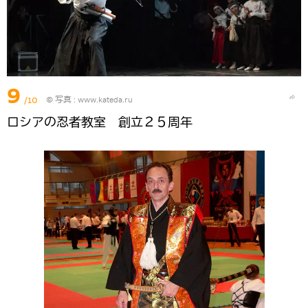
9
/10
© 写真 :
www.kateda.ru
ロシアの忍者教室 創立２５周年