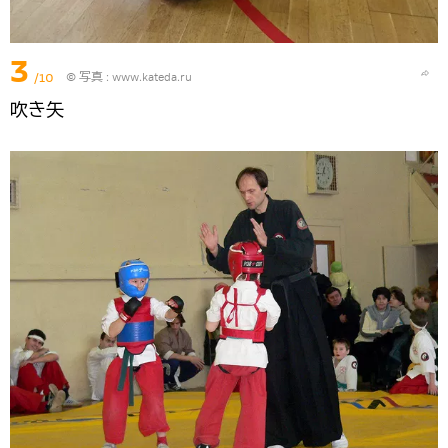
3
/10
© 写真 :
www.kateda.ru
吹き矢