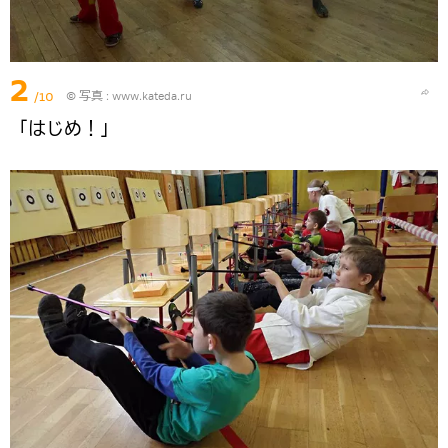
2
/10
© 写真 :
www.kateda.ru
「はじめ！」