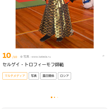
10
/10
© 写真 :
www.kateda.ru
セルゲイ・トロフィーモフ師範
マルチメディア
写真
露日関係
ロシア