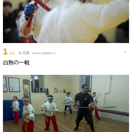
1
/10
© 写真 :
www.kateda.ru
白熱の一戦