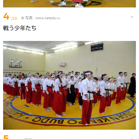
4
/10
© 写真 :
www.kateda.ru
戦う少年たち
5