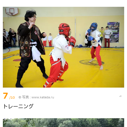
7
/10
© 写真 :
www.kateda.ru
トレーニング