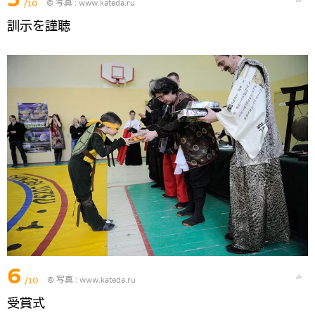
/10
© 写真 :
www.kateda.ru
訓示を謹聴
6
/10
© 写真 :
www.kateda.ru
受賞式