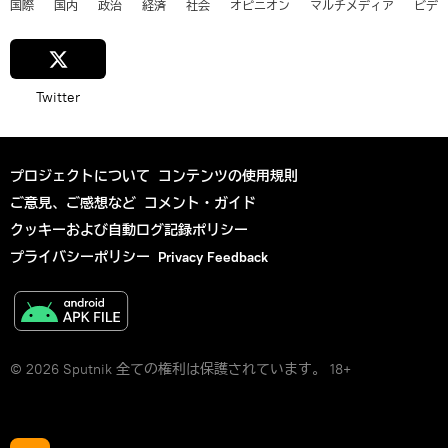
国際
国内
政治
経済
社会
オピニオン
マルチメディア
ビデ
Twitter
プロジェクトについて
コンテンツの使用規則
ご意見、ご感想など
コメント・ガイド
クッキーおよび自動ログ記録ポリシー
プライバシーポリシー
Privacy Feedback
© 2026 Sputnik 全ての権利は保護されています。 18+