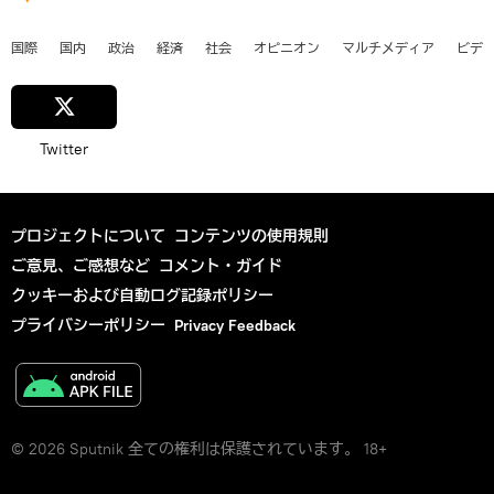
国際
国内
政治
経済
社会
オピニオン
マルチメディア
ビデ
Twitter
プロジェクトについて
コンテンツの使用規則
ご意見、ご感想など
コメント・ガイド
クッキーおよび自動ログ記録ポリシー
プライバシーポリシー
Privacy Feedback
© 2026 Sputnik 全ての権利は保護されています。 18+