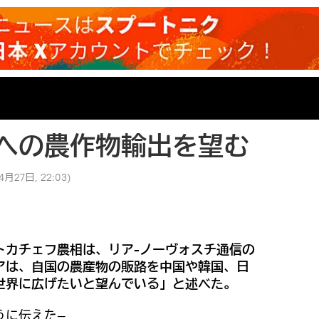
への農作物輸出を望む
4月27日, 22:03
)
トカチェフ農相は、リア-ノーヴォスチ通信の
アは、自国の農産物の販路を中国や韓国、日
世界に広げたいと望んでいる」と述べた。
うに伝えた―