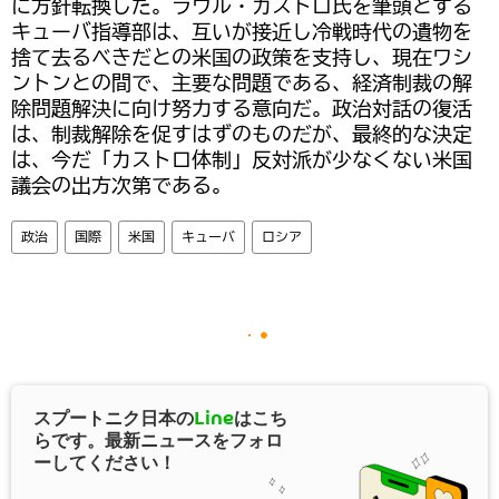
に方針転換した。ラウル・カストロ氏を筆頭とする
キューバ指導部は、互いが接近し冷戦時代の遺物を
捨て去るべきだとの米国の政策を支持し、現在ワシ
ントンとの間で、主要な問題である、経済制裁の解
除問題解決に向け努力する意向だ。政治対話の復活
は、制裁解除を促すはずのものだが、最終的な決定
は、今だ「カストロ体制」反対派が少なくない米国
議会の出方次第である。
政治
国際
米国
キューバ
ロシア
スプートニク日本の
Line
はこち
らです。最新ニュースをフォロ
ーしてください！