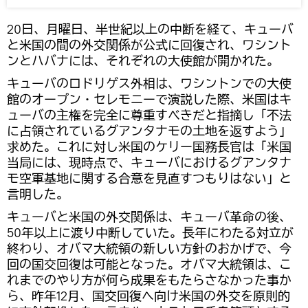
20日、月曜日、半世紀以上の中断を経て、キューバ
と米国の間の外交関係が公式に回復され、ワシント
ンとハバナには、それぞれの大使館が開かれた。
キューバのロドリゲス外相は、ワシントンでの大使
館のオープン・セレモニーで演説した際、米国はキ
ューバの主権を完全に尊重すべきだと指摘し「不法
に占領されているグアンタナモの土地を返すよう」
求めた。これに対し米国のケリー国務長官は「米国
当局には、現時点で、キューバにおけるグアンタナ
モ空軍基地に関する合意を見直すつもりはない」と
言明した。
キューバと米国の外交関係は、キューバ革命の後、
50年以上に渡り中断していた。長年にわたる対立が
終わり、オバマ大統領の新しい方針のおかげで、今
回の国交回復は可能となった。オバマ大統領は、こ
れまでのやり方が何ら成果をもたらさなかった事か
ら、昨年12月、国交回復へ向け米国の外交を原則的