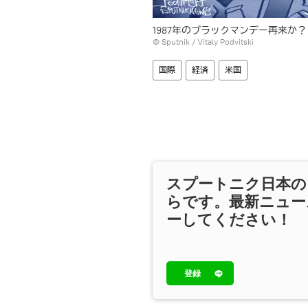
1987年のブラックマンデー再来か？
© Sputnik / Vitaly Podvitski
国際
経済
米国
スプートニク日本の
らです。最新ニュー
ーしてください！
登録