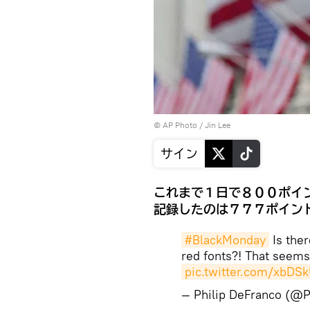
© AP Photo / Jin Lee
サイン
これまで１日で８００ポイ
記録したのは７７７ポイン
#BlackMonday
Is ther
red fonts?! That seems
pic.twitter.com/xbDS
— Philip DeFranco (@P