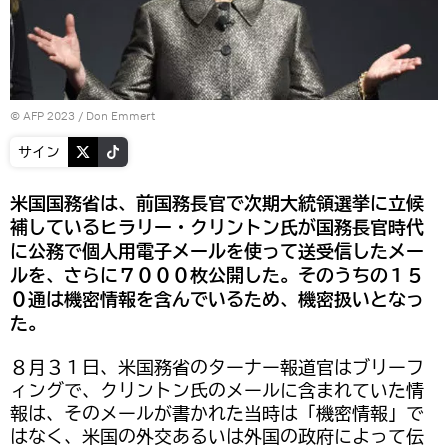
© AFP 2023 / Don Emmert
サイン
米国国務省は、前国務長官で次期大統領選挙に立候
補しているヒラリー・クリントン氏が国務長官時代
に公務で個人用電子メールを使って送受信したメー
ルを、さらに７０００枚公開した。そのうちの１５
０通は機密情報を含んでいるため、機密扱いとなっ
た。
８月３１日、米国務省のターナー報道官はブリーフ
ィングで、クリントン氏のメールに含まれていた情
報は、そのメールが書かれた当時は「機密情報」で
はなく、米国の外交あるいは外国の政府によって伝