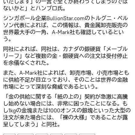
いたします」の一言で全てが終わってしまうのでは
ないかと」とハンブロ氏。
シンガポール企業BullionStar.comのトルグニ・ペル
ソン代表によれば、この情報は、貴金属卸売販売の
世界最大手の一角、А-Mark社も確認しているとい
う。
同社によれば、同社は、カナダの銀硬貨「メープル
リーフ」など複数の金・銀硬貨への注文は受付停止
を余儀なくされた。
また、А-Mark社によれば、卸売市場、小売市場とも
に供給不足が目立っており、そのことは世界の金融
市場にとって深刻な脅威であるという。
「金の供給に関する「紙の上の」契約が急激に高騰
し始めない場合には、非常に困ったことになる。も
し1kgの金塊または1000オンスの銀塊といった大型の
注文が来た場合には、「裸の大様」であることが露
呈してしまう」と同社。