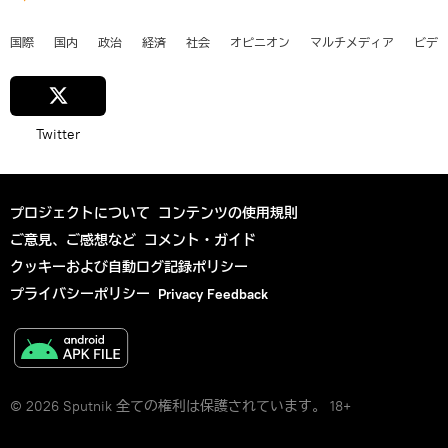
国際
国内
政治
経済
社会
オピニオン
マルチメディア
ビデ
Twitter
プロジェクトについて
コンテンツの使用規則
ご意見、ご感想など
コメント・ガイド
クッキーおよび自動ログ記録ポリシー
プライバシーポリシー
Privacy Feedback
© 2026 Sputnik 全ての権利は保護されています。 18+