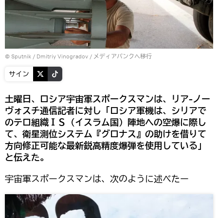
© Sputnik / Dmitriy Vinogradov
/
メディアバンクへ移行
サイン
土曜日、ロシア宇宙軍スポークスマンは、リア-ノー
ヴォスチ通信記者に対し「ロシア軍機は、シリアで
のテロ組織ＩＳ（イスラム国）陣地への空爆に際し
て、衛星測位システム『グロナス』の助けを借りて
方向修正可能な最新鋭高精度爆弾を使用している」
と伝えた。
宇宙軍スポークスマンは、次のように述べたー