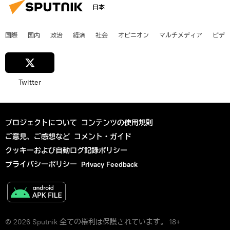
日本
国際
国内
政治
経済
社会
オピニオン
マルチメディア
ビデ
Twitter
プロジェクトについて
コンテンツの使用規則
ご意見、ご感想など
コメント・ガイド
クッキーおよび自動ログ記録ポリシー
プライバシーポリシー
Privacy Feedback
© 2026 Sputnik 全ての権利は保護されています。 18+