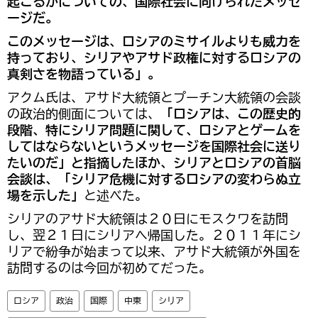
起こるかについての、国際社会に向けられたメッセ
ージだ。
このメッセージは、ロシアのミサイルよりも威力を
持っており、シリアやアサド政権に対するロシアの
真剣さを物語っている」。
アクム氏は、アサド大統領とプーチン大統領の会談
の政治的側面については、
「ロシアは、この歴史的
段階、特にシリア問題に関して、ロシアとゲームを
してはならないというメッセージを国際社会に送り
たいのだ」と指摘したほか、シリアとロシアの首脳
会談は、「シリア危機に対するロシアの変わらぬ立
場を示した」
と述べた。
シリアのアサド大統領は２０日にモスクワを訪問
し、翌２１日にシリアへ帰国した。２０１１年にシ
リアで紛争が始まって以来、アサド大統領が外国を
訪問するのは今回が初めてだった。
ロシア
政治
国際
中東
シリア