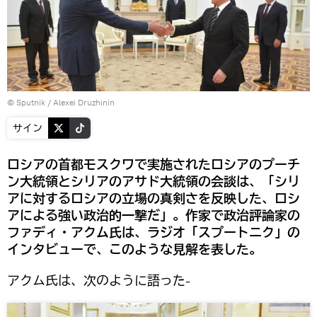
© Sputnik / Alexei Druzhinin
サイン
ロシアの首都モスクワで実施されたロシアのプーチ
ン大統領とシリアのアサド大統領の会談は、「シリ
アに対するロシアの立場の真剣さを反映した、ロシ
アによる強い政治的一撃だ」。作家で政治評論家の
ファディ・アクム氏は、ラジオ「スプートニク」の
インタビューで、このような見解を表した。
アクム氏は、次のように語った‐