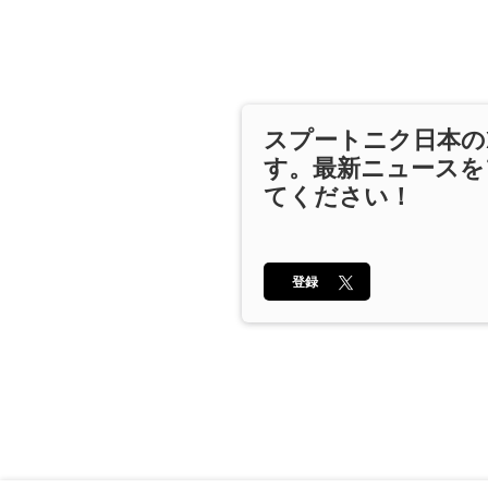
スプートニク日本の
す。最新ニュースを
てください！
登録