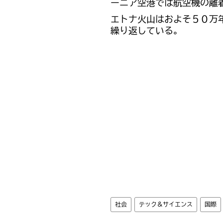
ーニア空港では航空機の離
エトナ火山はおよそ５０万
繰り返している。
社会
テック＆サイエンス
国際