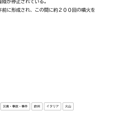
着陸が停止されている。
年前に形成され、この間に約２００回の噴火を
災害・事故・事件
欧州
イタリア
火山