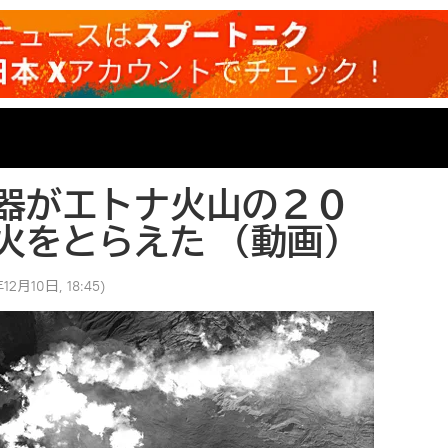
器がエトナ火山の２０
火をとらえた （動画）
12月10日, 18:45
)