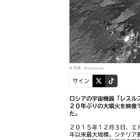
© 写真 :
Roscosmos
サイン
ロシアの宇宙機器「レスル
２０年ぶりの大噴火を映像
た。
２０１５年１２月３日、エ
年以来最大規模。シチリア