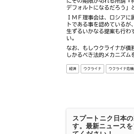
にその期限が切れる所謂『
デフォルトになるだろう」
ＩＭＦ理事会は、ロシアに
トである事を認めているが
生ずるいかなる提案も行わ
い。
なお、もしウクライナが債
しかるべき法的メカニズム
経済
ウクライナ
ウクライナ危機
スプートニク日本の
す。最新ニュースを
てください！