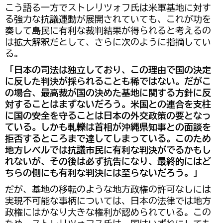
こう語る一方でストレリツォフ氏は米軍基地に対す
る強力な抗議運動が展開されていても、これが功を
奏して島民に有利な裁判結果が得られると考えるの
は拡大解釈だとして、さらに次のように指摘してい
る。
「日本の司法は独立しており、この理由で国の決定
に反した判決が採られることも稀ではない。だがこ
の場合、最高裁が国の決めた基地に関する方針に反
対することはまずないだろう。米国との連合を支柱
に国の安全を守ることは日本の外交政策の要となっ
ている。しかも軋轢は首相が沖縄県知事との面談を
拒否するところまで達してしまっている。このため
地方レベルでは抗議市民に有利な判決がでるかもし
れないが、その後は必ず抗告になり、最終的にはど
ちらの側にも有利な判決には至らないだろう。」
だが、基地の移転のような地方政権の許可なしには
実現不可能な事柄については、日本の法律では地方
政権にはかなり大きな権利が認められている。この