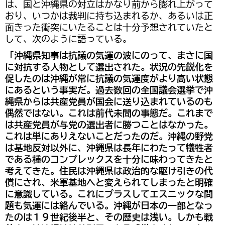
は、国と沖縄県の対立はかなり前から膨れ上がって
おり、いつかは裁判に持ち込まれるか、あるいは正
面きった衝突にいたることは十分予想されていたと
して、次のように語っている。
「沖縄県知事は抗議の気運の波にのって、まさに国
に対抗する人物として選出された。状況の先鋭化を
促したのは沖縄が常に抗議の気運度がより高い状態
にあるという事実だ。過去数回の全国議会選挙で沖
縄県からは共産党員が国会に送り込まれているのも
偶然ではない。これは前代未聞の事態だ。これまで
は共産党員が与党の選出者に勝つことはなかった。
これは単にありえないことだったのだ。沖縄の野党
は基地反対以外に、沖縄県は長年にわたって犠牲者
である種のコンプレックスを十分に味わってきたと
考えてきた。住民は沖縄県は政治的な駆け引きの代
償にされ、米軍基地へと変えられてしまったと明確
に意識している。これにプラスしてエスニックな問
題も気運には絡んでいる。沖縄が日本の一部となっ
たのは１９世紀後半と、その歴史は浅い。しかも戦