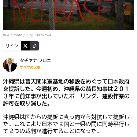
© AP Photo / Junji Kurokawa
サイン
タチヤナ フロニ
すべての記事
沖縄県は普天間米軍基地の移設をめぐって日本政府
を提訴した。今週初め、沖縄県の翁長知事は２０１
３年に前知事が出していたボーリング、建設作業の
許可を取り消した。
沖縄県は国からの提訴に真っ向から対抗して提訴し
た。これにより日本では国と一県の間に同時平行し
て２つの裁判が進行することになった。