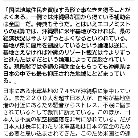
「国は地域住民を買収する形で事なきを得ることが
よくある。一例では沖縄県が国から得ている補助金
は全国一だ。特典もそうだ。とはいえエコノミスト
らの試算では、沖縄県に米軍基地がなければ、県の
経済状況は今よりずっとよくなるといわれている。
基地が県に雇用を創設しているという論理は逆に、
基地さえなければ沖縄のリゾート観光は今よりずっ
と進んだはずだという論理によって反駁されてい
る。現段階では多額の補助金をもらっても沖縄県は
日本の中でも最も抑圧された地域にとどまってい
る。」
日本にある米軍基地の７４％が沖縄県に集中してい
る。また２２００人を超す日本人が、自宅が基地空
港の付近にあるため騒音からストレス、不眠に悩ま
されているとして裁判に訴えている。このほか、日
本人は不慮の航空機墜落を非常に恐れている。だが
日本人は長年にわたり米軍基地は日本の安全のため
に必要と思い込まされてきた。このため米国との連