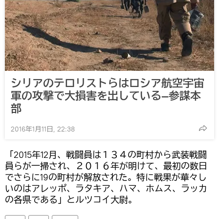
シリアのテロリストらはロシア航空宇宙
軍の攻撃で大損害を出している―参謀本
部
2016年1月11日, 22:38
「2015年12月、戦闘員は１３４の町村から武装戦闘
員らが一掃され、２０１６年が明けて、最初の数日
でさらに19の町村が解放された。特に戦果が華々し
いのはアレッポ、ラタキア、ハマ、ホムス、ラッカ
の各県である」とルツコイ大尉。