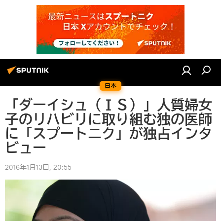
日本
「ダーイシュ（ＩＳ）」人質婦女
子のリハビリに取り組む独の医師
に「スプートニク」が独占インタ
ビュー
2016年1月13日, 20:55