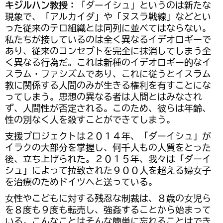
キジルハン教授：
「ダーイシュ」というのは新たな
現象で、「アルカイダ」や「ヌスラ戦線」などとい
った従来のテロ組織とは同列に並べてはならない。
私たちが接しているのは全く異なるイデオロギーで
あり、従来のコンセプトを完全に抹消してしまう全
く異なる行為だ。これは新種のイデオロギー的なイ
スラム・ファシズムであり、これに従うとイスラム
教に関係する人間のみが生きる権利を有すことにな
ってしまう。思想の異なる者は人間とはみなされ
ず、人間性が否定される。このため、彼らは年齢、
性の別なく人を殺すことができてしまう。
支援プロジェクトは２０１４年、「ダーイシュ」が
イラクの大部分を掌握し、何千人もの人質をとった
後、立ち上げられた。２０１５年、我々は「ダーイ
シュ」によって拉致された９００人を超える婦女子
を治療のためドイツへと送っている。
女性やこどもに対する残忍な制裁は、８歳の女児ら
を８度も９度も転売し、強姦することから始まって
いる。こんなことはそんな簡単に忘れることはでき