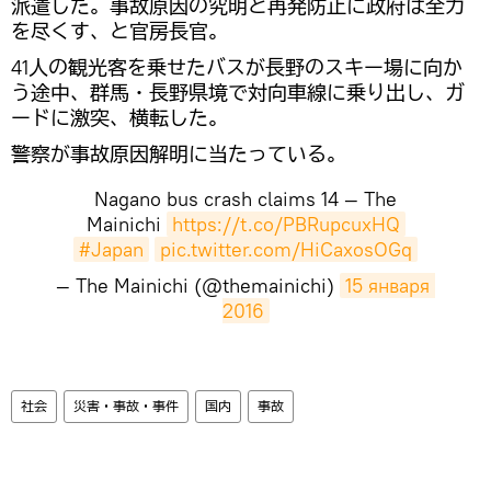
派遣した。事故原因の究明と再発防止に政府は全力
を尽くす、と官房長官。
41人の観光客を乗せたバスが長野のスキー場に向か
う途中、群馬・長野県境で対向車線に乗り出し、ガ
ードに激突、横転した。
警察が事故原因解明に当たっている。
Nagano bus crash claims 14 — The
Mainichi
https://t.co/PBRupcuxHQ
#Japan
pic.twitter.com/HiCaxosOGq
— The Mainichi (@themainichi)
15 января 
2016
社会
災害・事故・事件
国内
事故