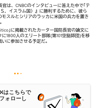
長官は、CNBCのインタビューに答えた中で｢テ
ＩＳ，イスラム国）』に勝利するために、彼ら
のモスルとシリアのラッカに米国の兵力を置き
。
litico｣に掲載されたカーター国防長官の論文に
1800人のエリート部隊(第101空挺師団)を移
戦いに参加させる予定だ。
X
はこちらで
フォローし