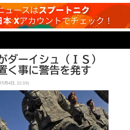
がダーイシュ（ＩＳ）
置く事に警告を発す
年5月4日, 22:09
)