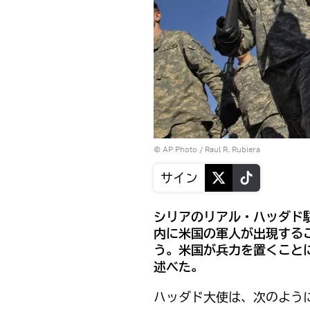
© AP Photo / Raul R. Rubiera
サイン
シリアのリアル・ハッダド
内に米国の軍人が出現する
う。米国が兵力を置くこと
述べた。
ハッダド大使は、次のよう