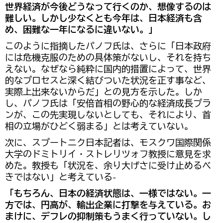
世界経済が今後どうなって行くのか、想像するのは
難しい。しかし少なくとも今年は、日本経済も含
め、困難な一年になるに違いない。」
このように指摘したパノフ氏は、さらに「日本政府
には危機克服のための具体策がないし、それを持ち
えない。なぜなら純粋に国内的措置によって、世界
的なプロセスと深く結びついた状況を正す事など、
実際上出来ないからだ」との見方を示した。しか
し、パノフ氏は「安倍首相の野心的な経済成長プラ
ンが、この先実現しないとしても、それにより、首
相の立場がひどく弱まる」とは考えていない。
次に、スプートニク日本記者は、モスクワ国際関係
大学のドミトリイ・ストレリツォフ教授に意見を求
めた。教授も「状況を、余り大げさに受け止めるべ
きではない」と考えている-
「もちろん、日本の経済状態は、一様ではない。一
方では、円高が、輸出企業に打撃を与えている。お
まけに、デフレの抑制策もうまく行っていない。し