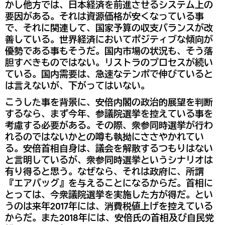
かし他方では、日本経済を前進させるシステム上の
要因がある。それは資源価格が安くなっている事
で、それに関連して、国家予算の収支バランスが改
善している。世界経済においてポジティブな傾向が
優勢である事もそうだ。国内市場の状況も、そう落
胆すべきものではない。リストラのプロセスが続い
ている。国内需要は、急速なテンポで伸びていると
は言えないが、下がってはいない。
こうした事を背景に、安倍内閣の政治的展望を判断
するなら、まず今年、参議院選挙を控えている事を
考慮する必要がある。その際、衆参同時選挙が行わ
れるのではないかとの噂も執拗にささやかれてい
る。安倍首相自身は、議会を解散するつもりはない
と言明しているが、衆参同時選挙というシナリオは
有り得ると思う。なぜなら、それは政府に、所謂
『エアバッグ』を与えることになるからだ。首相に
とっては、今衆議院選挙を実施した方が得だ。とい
うのは来年2017年には、消費税値上げを控えている
からだ。また2018年には、安倍氏の首相及び自民党