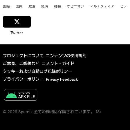
国際
国内
政治
経済
社会
オピニオン
マルチメディア
ビデ
Twitter
プロジェクトについて
コンテンツの使用規則
ご意見、ご感想など
コメント・ガイド
クッキーおよび自動ログ記録ポリシー
プライバシーポリシー
Privacy Feedback
© 2026 Sputnik 全ての権利は保護されています。 18+