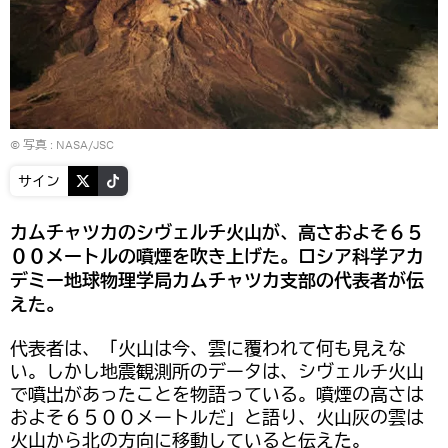
© 写真 : NASA/JSC
サイン
カムチャツカのシヴェルチ火山が、高さおよそ６５
００メートルの噴煙を吹き上げた。ロシア科学アカ
デミー地球物理学局カムチャツカ支部の代表者が伝
えた。
代表者は、「火山は今、雲に覆われて何も見えな
い。しかし地震観測所のデータは、シヴェルチ火山
で噴出があったことを物語っている。噴煙の高さは
およそ６５００メートルだ」と語り、火山灰の雲は
火山から北の方向に移動していると伝えた。