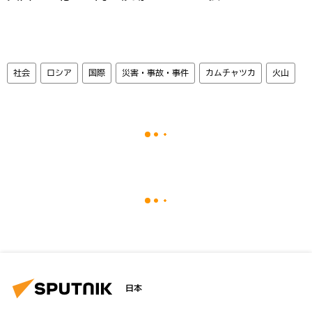
社会
ロシア
国際
災害・事故・事件
カムチャツカ
火山
日本