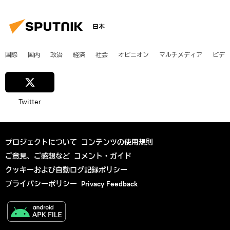
日本
国際
国内
政治
経済
社会
オピニオン
マルチメディア
ビデ
Twitter
プロジェクトについて
コンテンツの使用規則
ご意見、ご感想など
コメント・ガイド
クッキーおよび自動ログ記録ポリシー
プライバシーポリシー
Privacy Feedback