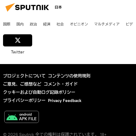
日本
国際
国内
政治
経済
社会
オピニオン
マルチメディア
ビデ
Twitter
プロジェクトについて
コンテンツの使用規則
ご意見、ご感想など
コメント・ガイド
クッキーおよび自動ログ記録ポリシー
プライバシーポリシー
Privacy Feedback
© 2026 Sputnik 全ての権利は保護されています。 18+