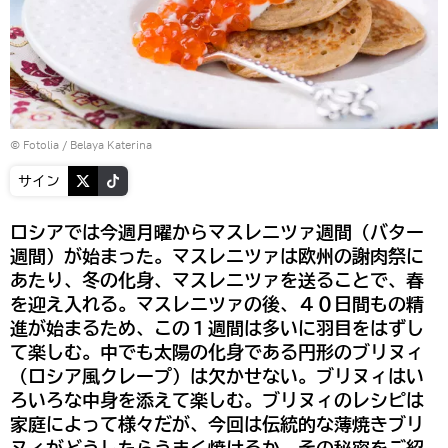
©
Fotolia
/ Belaya Katerina
サイン
ロシアでは今週月曜からマスレニツァ週間（バター
週間）が始まった。マスレニツァは欧州の謝肉祭に
あたり、冬の化身、マスレニツァを送ることで、春
を迎え入れる。マスレニツァの後、４０日間もの精
進が始まるため、この１週間は多いに羽目をはずし
て楽しむ。中でも太陽の化身である円形のブリヌィ
（ロシア風クレープ）は欠かせない。ブリヌィはい
ろいろな中身を添えて楽しむ。ブリヌィのレシピは
家庭によって様々だが、今回は伝統的な薄焼きブリ