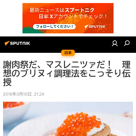
日本
謝肉祭だ、マスレニツァだ！ 理
想のブリヌィ調理法をこっそり伝
授
2016年3月10日, 21:24