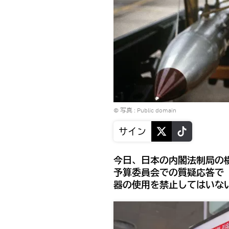
© 写真 :
Public domain
サイン
今日、日本の内閣法制局の横
予算委員会での質疑応答で
器の使用を禁止してはいな