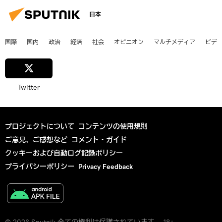
日本
国際
国内
政治
経済
社会
オピニオン
マルチメディア
ビデ
Twitter
プロジェクトについて
コンテンツの使用規則
ご意見、ご感想など
コメント・ガイド
クッキーおよび自動ログ記録ポリシー
プライバシーポリシー
Privacy Feedback
© 2026 Sputnik 全ての権利は保護されています。 18+