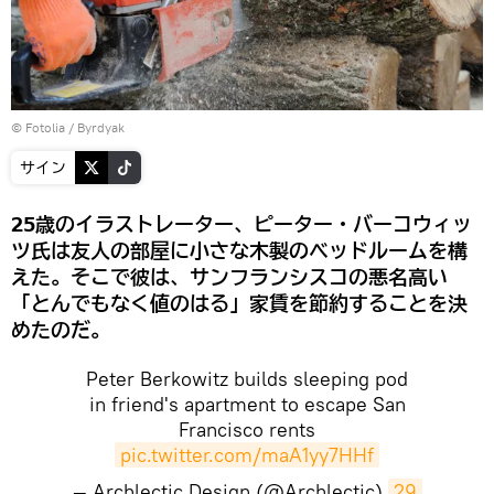
©
Fotolia
/ Byrdyak
サイン
25歳のイラストレーター、ピーター・バーコウィッ
ツ氏は友人の部屋に小さな木製のベッドルームを構
えた。そこで彼は、サンフランシスコの悪名高い
「とんでもなく値のはる」家賃を節約することを決
めたのだ。
Peter Berkowitz builds sleeping pod
in friend's apartment to escape San
Francisco rents
pic.twitter.com/maA1yy7HHf
— Archlectic Design (@Archlectic)
29 