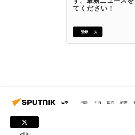
す。最新ニュースを
てください！
登録
日本
国際
国内
政治
経済
Twitter