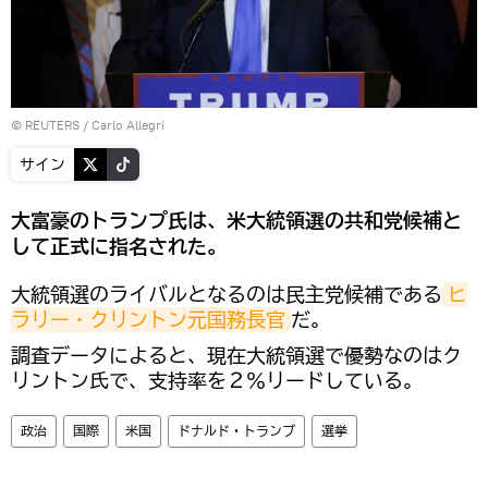
©
REUTERS
/ Carlo Allegri
サイン
大富豪のトランプ氏は、米大統領選の共和党候補と
して正式に指名された。
大統領選のライバルとなるのは民主党候補である
ヒ
ラリー・クリントン元国務長官
だ。
調査データによると、現在大統領選で優勢なのはク
リントン氏で、支持率を２％リードしている。
政治
国際
米国
ドナルド・トランプ
選挙