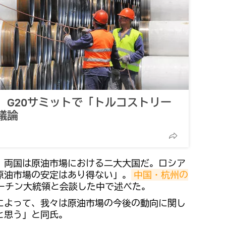
、G20サミットで「トルコストリー
議論
、両国は原油市場における二大大国だ。ロシア
原油市場の安定はあり得ない」。
中国・杭州の
ーチン大統領と会談した中で述べた。
によって、我々は原油市場の今後の動向に関し
と思う」と同氏。