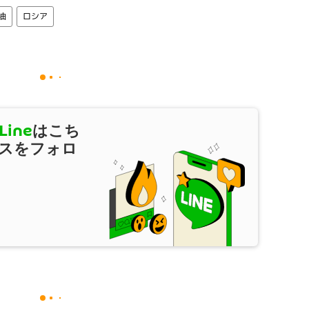
油
ロシア
Line
はこち
スをフォロ