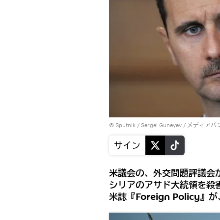
© Sputnik / Sergei Guneyev
/
メディアバ
サイン
米議会の、外交問題評議会
シリアのアサド大統領を殺
米誌『Foreign Poli