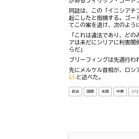
があるフィリップ・ゴード
同誌は、この「イニシアチ
起こしたと指摘する。ゴー
てこの案を退け、次のよう
「これは違法であり、どの
アは未だにシリアに利害関
らだ」
ブリーフィングは先週行わ
先にメルケル首相が、ロシ
い
と述べた。
政治
国際
米国
中東
シリ