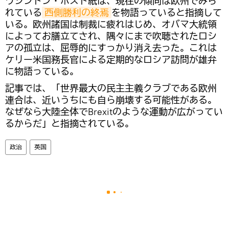
ワシントン・ポスト紙は、現在の傾向は欧州でみら
れている
西側勝利の終焉
を物語っていると指摘して
いる。欧州諸国は制裁に疲れはじめ、オバマ大統領
によってお膳立てされ、隅々にまで吹聴されたロシ
アの孤立は、屈辱的にすっかり消え去った。これは
ケリー米国務長官による定期的なロシア訪問が雄弁
に物語っている。
記事では、「世界最大の民主主義クラブである欧州
連合は、近いうちにも自ら崩壊する可能性がある。
なぜなら大陸全体でBrexitのような運動が広がってい
るからだ」と指摘されている。
政治
英国