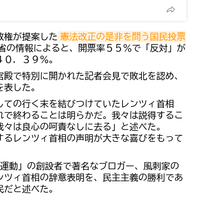
政権が提案した
憲法改正の是非を問う国民投票
省の情報によると、開票率５５％で「反対」が
４０．３９％。
宮殿で特別に開かれた記者会見で敗北を認め、
を表した。
しての行く末を結びつけていたレンツィ首相
れで終わることは明らかだ。我々は説得するこ
我々は良心の呵責なしに去る」と述べた。
するレンツィ首相の声明が大きな喜びをもって
星運動」の創設者で著名なブロガー、風刺家の
ンツィ首相の辞意表明を、民主主義の勝利であ
民だと述べた。