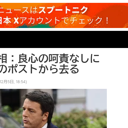
相：良心の呵責なしに
のポストから去る
12月5日, 18:54
)