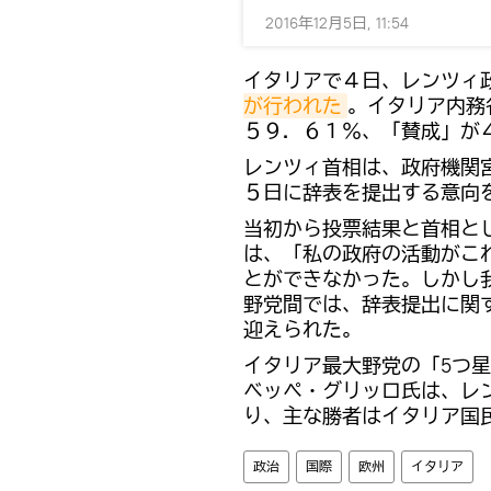
2016年12月5日, 11:54
イタリアで４日、レンツィ
が行われた
。イタリア内務
５９．６１％、「賛成」が
レンツィ首相は、政府機関
５日に辞表を提出する意向
当初から投票結果と首相と
は、「私の政府の活動がこ
とができなかった。しかし
野党間では、辞表提出に関
迎えられた。
イタリア最大野党の「5つ
ベッペ・グリッロ氏は、レ
り、主な勝者はイタリア国
政治
国際
欧州
イタリア