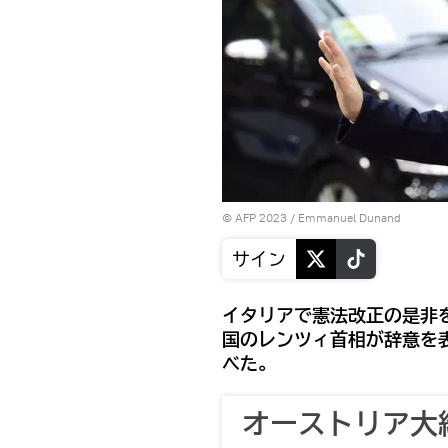
© AFP 2023 / Emmanuel Dunand
サイン
イタリアで憲法改正の是非
国のレンツィ首相が辞意を
べた。
オーストリア大