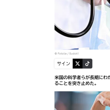
©
Fotolia
/ Sudok1
サイン
米国の科学者らが長期にわ
ることを突き止めた。