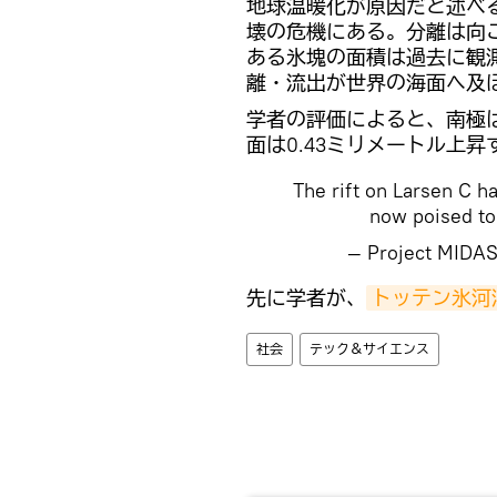
地球温暖化が原因だと述べ
壊の危機にある。分離は向
ある氷塊の面積は過去に観
離・流出が世界の海面へ及
学者の評価によると、南極は
面は0.43ミリメートル上昇
The rift on Larsen C ha
now poised to
— Project MID
先に学者が、
トッテン氷河
社会
テック＆サイエンス