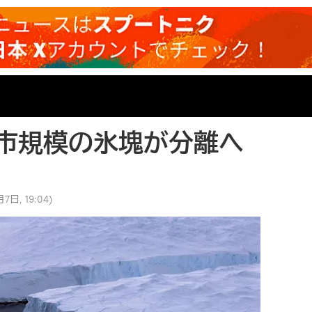
市規模の氷塊が分離へ
7日, 19:04
)