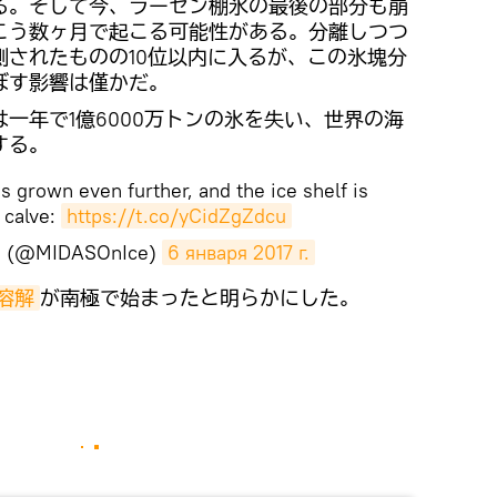
る。そして今、ラーセン棚氷の最後の部分も崩
こう数ヶ月で起こる可能性がある。分離しつつ
測されたものの10位以内に入るが、この氷塊分
ぼす影響は僅かだ。
一年で1億6000万トンの氷を失い、世界の海
する。
s grown even further, and the ice shelf is
 calve:
https://t.co/yCidZgZdcu
AS (@MIDASOnIce)
6 января 2017 г.
溶解
が南極で始まったと明らかにした。