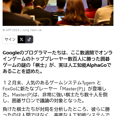
© AFP 2023 / Jung Yeon-Je
サイン
Googleのプログラマーたちは、ここ数週間でオンラ
インゲームのトッププレーヤー数百人に勝った囲碁
ゲームの謎の「棋士」が、実は人工知能AlphaGoで
あることを認めた。
１２月末、人気のあるゲームシステムTygem と
FoxGoに新たなプレーヤー「Master(P)」が登場し
た。Master(P)は、非常に強い棋士たち数十人を倒
し、囲碁サロンで議論の対象となった。
負けた棋士たちが対局を分析したところ、彼らに勝
ったのは人間ではなく、高度な人工知能システムで