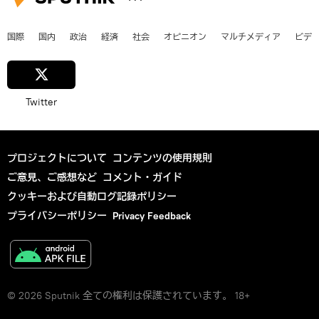
国際
国内
政治
経済
社会
オピニオン
マルチメディア
ビデ
Twitter
プロジェクトについて
コンテンツの使用規則
ご意見、ご感想など
コメント・ガイド
クッキーおよび自動ログ記録ポリシー
プライバシーポリシー
Privacy Feedback
© 2026 Sputnik 全ての権利は保護されています。 18+