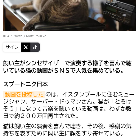
© AP Photo / Matt Rourke
サイン
飼い主がシンセサイザーで演奏する様子を喜んで聴
いている猫の動画がＳＮＳで人気を集めている。
スプートニク日本
動画を投稿した
のは、イスタンブールに住むミュー
ジシャン、サーパー・ドゥマンさん。猫が「とろけ
そう」になって音楽を聴いている動画は、わずか数
日で約２００万回再生された。
猫は飼い主の演奏を喜んで聴き、その後、感謝の気
持ちを表すために飼い主に顔をすり寄せている。