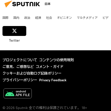
日本
国際
国内
政治
経済
社会
オピニオン
マルチメディア
ビデ
Twitter
プロジェクトについて
コンテンツの使用規則
ご意見、ご感想など
コメント・ガイド
クッキーおよび自動ログ記録ポリシー
プライバシーポリシー
Privacy Feedback
© 2026 Sputnik 全ての権利は保護されています。 18+