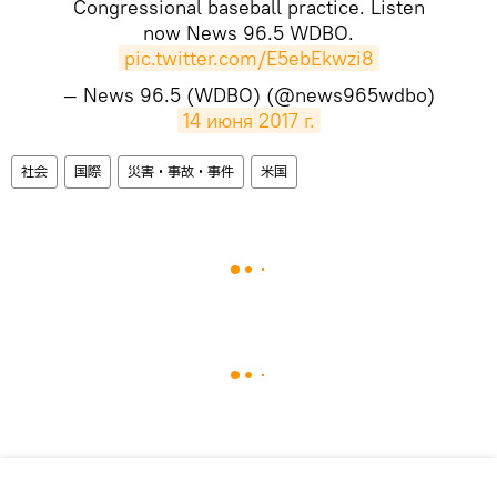
Congressional baseball practice. Listen
now News 96.5 WDBO.
pic.twitter.com/E5ebEkwzi8
— News 96.5 (WDBO) (@news965wdbo)
14 июня 2017 г.
社会
国際
災害・事故・事件
米国