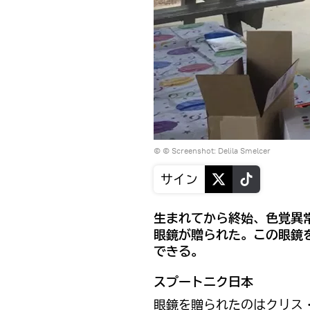
©
© Screenshot: Delila Smelcer
サイン
生まれてから終始、色覚異
眼鏡が贈られた。この眼鏡
できる。
スプートニク日本
眼鏡を贈られたのはクリス