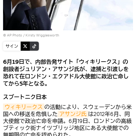
© AP Photo / Kirsty Wigglesworth
サイン
6月19日で、内部告発サイト「ウィキリークス」の
創設者ジュリアン・アサンジ氏が、逮捕と引渡しを
恐れて在ロンドン・エクアドル大使館に政治亡命し
てから5年となる。
スプートニク日本
ウィキリークス
の活動により、スウェーデンから米
国への移送を危惧した
アサンジ氏
は2012年6月、同
大使館で政治亡命を申請。6月19日、ロンドンの高級
ブティック街ナイツブリッジ地区にある大使館での
無期限の亡命を認められた。