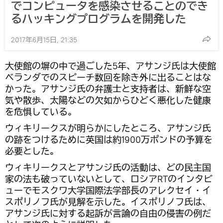
でコンピュータを感染させることのでき
るハッキングプログラムを開発した
2017年6月15日, 21:35
大使館の塀の中で過ごした5年、アサンジ氏は大使館
ベランダでのスピーチ数回を除き外に出ることはな
かった。アサンジ氏の弁護士と支持者は、新鮮な空
気や散歩、太陽などの欠如からひどく悪化した健康
を危惧している。
ウィキリークスが明らかにしたところ、アサンジ氏
の跡をつけるために英国は約1900万ポンドの予算を
必要とした。
ウィキリークスとアサンジ氏の活動は、どの民主国
家の法も破っていないとして、ロシアRTのインタビ
ューでモスクワ大学国際法学部長のアレクセイ・イ
スポリノフ氏が見解を示した。イスポリノフ氏は、
アサンジ氏に対する起訴が言論の自由の侵害の例だ