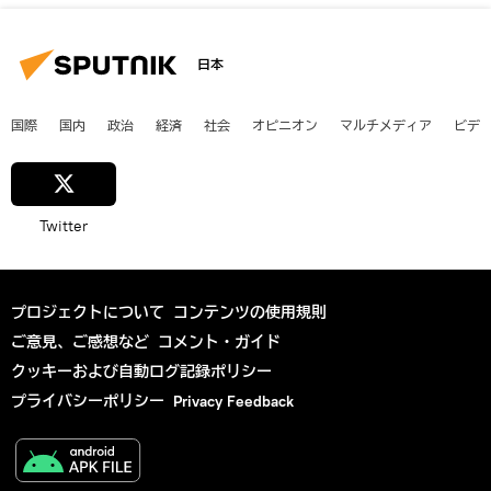
日本
国際
国内
政治
経済
社会
オピニオン
マルチメディア
ビデ
Twitter
プロジェクトについて
コンテンツの使用規則
ご意見、ご感想など
コメント・ガイド
クッキーおよび自動ログ記録ポリシー
プライバシーポリシー
Privacy Feedback