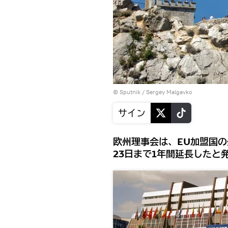
© Sputnik / Sergey Malgavko
サイン
欧州理事会は、EU加盟国の
23日まで1年間延長したと