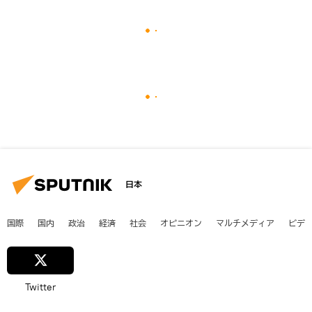
日本
国際
国内
政治
経済
社会
オピニオン
マルチメディア
ビデ
Twitter