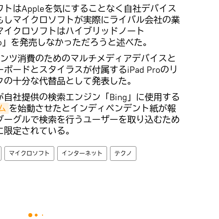
トはAppleを気にすることなく自社デバイス
もしマイクロソフトが実際にライバル会社の業
マイクロソフトはハイブリッドノート
や「Pro」を発売しなかっただろうと述べた。
コンテンツ消費のためのマルチメディアデバイスと
ードとスタイラスが付属するiPad Proのリ
クの十分な代替品として発表した。
自社提供の検索エンジン「Bing」に使用する
ム
を始動させたとインディペンデント紙が報
グーグルで検索を行うユーザーを取り込むため
に限定されている。
マイクロソフト
インターネット
テクノ