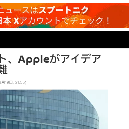
、Appleがアイデア
難
月19日, 21:55
)