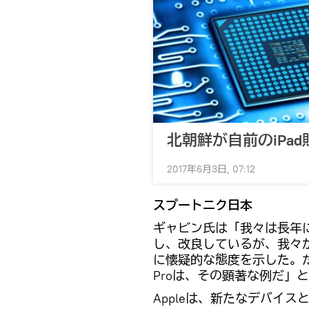
北朝鮮が自前のiPa
2017年6月3日, 07:12
スプートニク日本
ギャビン氏は「我々は長年にわ
し、改良しているが、我々がS
に懐疑的な態度を示した。だ
Proは、その顕著な例だ」
Appleは、新たなデバイ