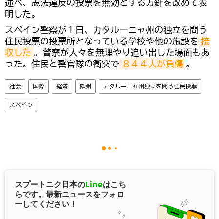
述べ、憲法違反の投票を無効とする方針を改めて表
明した。
スペイン警察が１日、カタルーニャ州の独立を問う
住民投票の投票所となっている学校や他の施設を
接
収した
。警察が人々を無理やり追い出した場面もあ
った。住民と警官隊の衝突で
８４４人が負傷
。
社会
国際
経済
欧州
カタルーニャ州独立を問う住民投票
スペイン
スプートニク日本の
Line
はこち
らです。最新ニュースをフォロ
ーしてください！