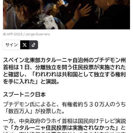
© AFP 2023 / Jorge Guerrero
サイン
スペイン北東部カタルーニャ自治州のプチデモン州
首相は１日、分離独立を問う住民投票が実施された
と確認し、「われわれは共和国として独立する権利
を手に入れた」と演説。
スプートニク日本
プチデモン氏によると、有権者約５３０万人のうち
「数百万人」が投票した。
一方、中央政府のラホイ首相は国民向けテレビ演説
で
「カタルーニャ住民投票は実施されなかった」
と