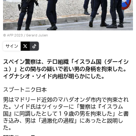
© AFP 2023 / Gerard Julien
サイン
スペイン警察は、テロ組織「イスラム国（ダーイシ
ュ）」との関与の疑いで若い男の身柄を拘束した。
イグナシオ・ソイド内相が明らかにした。
スプートニク日本
男はマドリード近郊のマハダオンダ市内で拘束され
た。ソイド氏はツイッターに「警察は『イスラム
国』に同調したとして１９歳の男を拘束した」と書
き込み、男は「過激化の過程」にあったと説明し
た。