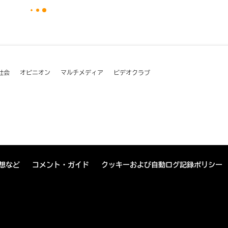
社会
オピニオン
マルチメディア
ビデオクラブ
想など
コメント・ガイド
クッキーおよび自動ログ記録ポリシー