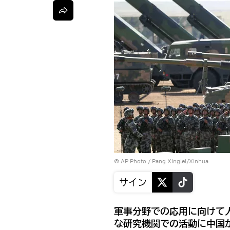
© AP Photo / Pang Xinglei/Xinhua
サイン
軍事分野での応用に向けて
な研究機関での活動に中国