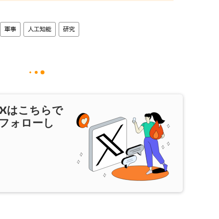
軍事
人工知能
研究
X
はこちらで
フォローし