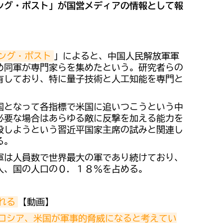
ング・ポスト」が国営メディアの情報として報
ング・ポスト
」によると、中国人民解放軍軍
め同軍が専門家らを集めたという。研究者らの
有しており、特に量子技術と人工知能を専門と
国となって各指標で米国に追いつこうという中
必要な場合はあらゆる敵に反撃を加える能力を
設しようという習近平国家主席の試みと関連し
る。
軍は人員数で世界最大の軍であり続けており、
人、国の人口の０．１８％を占める。
れる
【動画】
ロシア、米国が軍事的脅威になると考えてい