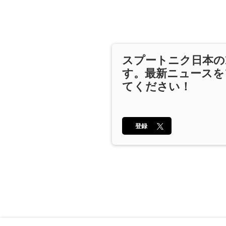
スプートニク日本の
す。最新ニュースを
てください！
登録