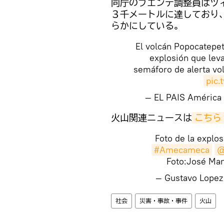
同庁のプエンテ調整員はツ
３千メートルに達しており
らかにしている。
El volcán Popocatepet
explosión que lev
semáforo de alerta vo
pic.
— EL PAIS América
​火山関連ニュースは
こちら
Foto de la explo
#Amecameca
@
Foto:José Ma
— Gustavo Lope
社会
災害・事故・事件
火山