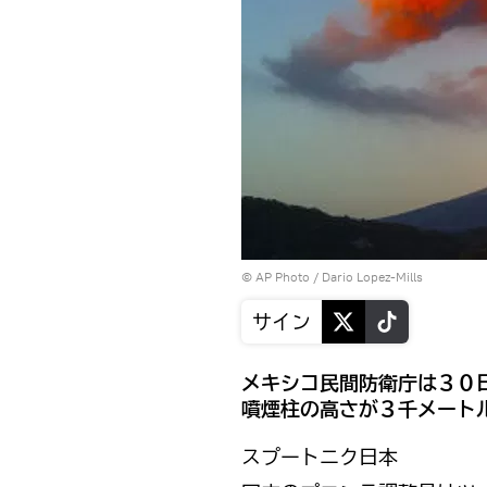
© AP Photo / Dario Lopez-Mills
サイン
メキシコ民間防衛庁は３０
噴煙柱の高さが３千メート
スプートニク日本