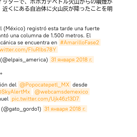
ィッターで、ポポカテペトル火山からの噴煙が
、近くにある自治体に火山灰が降ったことを明
l (México) registró esta tarde una fuerte
antó una columna de 1.500 metros. El
lcánica se encuentra en
#AmarilloFase2
twitter.com/FIuRIbs78Y
 (@elpais_america)
31 января 2018 г.
。
sión del
@Popocatepetl_MX
desde
SkyAlertMx
@webcamsdemexico
nuel
pic.twitter.com/Ujk46z13D7
z (@gato_gordo1)
31 января 2018 г.