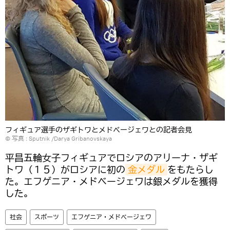
フィギュア選手のザギトワとメドベージェワとの記者会見
© 写真 : Sputnik /Darya Gribanovskaya
平昌五輪女子フィギュアでロシアのアリーナ・ザギ
トワ（１５）がロシアに初の
金メダル
をもたらし
た。エフゲニア・メドベージェワは銀メダルを獲得
した。
社会
スポーツ
エフゲニア・メドベージェワ