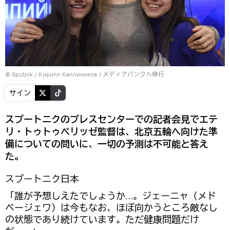
© Sputnik / Кирилл Каллиников
/
メディアバンクへ移行
サイン
スプートニクのプレスセンターでの記者会見でエテ
リ・トゥトゥベリッゼ監督は、北京五輪へ向けた準
備についての問いに、一切の予測は不可能と答え
た。
スプートニク日本
「誰が予想しえたでしょうか…。ジェーニャ（メド
ベージェワ）は今もなお、ほぼ向かうところ敵なし
の状態であり続けています。ただ健康問題だけ