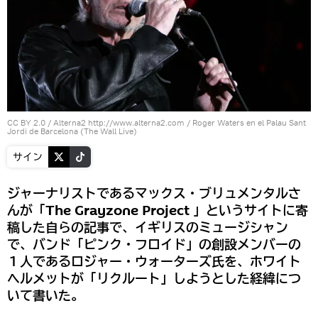
CC BY 2.0
/
Alterna2 http://www.alterna2.com
/
Roger Waters en el Palau Sant
Jordi de Barcelona (The Wall Live)
サイン
ジャーナリストであるマックス・ブリュメンタルさ
んが「The Grayzone Project 」というサイトに寄
稿した自らの記事で、イギリスのミュージシャン
で、バンド「ピンク・フロイド」の創設メンバーの
１人であるロジャー・ウォーターズ氏を、ホワイト
ヘルメットが「リクルート」しようとした経緯につ
いて書いた。