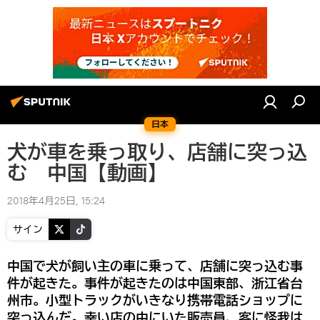
日本
犬が車を乗っ取り、店舗に突っ込
む 中国【動画】
2018年4月25日, 15:24
サイン
中国で犬が飼い主の車に乗って、店舗に突っ込む事
件が起きた。事件が起きたのは中国東部、浙江省台
州市。小型トラックがいきなり携帯電話ショップに
突っ込んだ。幸い店の中にいた販売員、客に怪我は