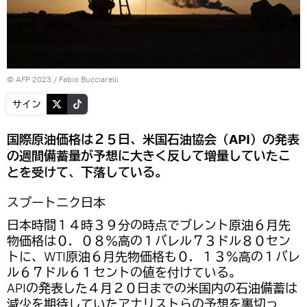
© AFP 2023 / Fabio Bucciarelli
サイン
国際原油価格は２５日、米国石油協会（API）の発表
の週間備蓄量が予想に大きく反して増量していたこ
とを受けて、下落している。
スプートニク日本
日本時間１４時３９分の時点でブレント原油６月先
物価格は０．０８％高の１バレル７３ドル８０セン
トに、WTI原油６月先物価格も０．１３％高の１バレ
ル６７ドル６１セントの値を付けている。
APIの発表した４月２０日までの米国内の石油備蓄は
減少を期待していたアナリストらの予想を裏切っ