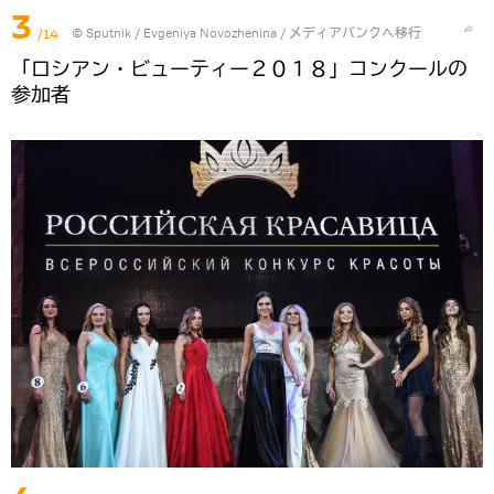
3
/14
© Sputnik / Evgeniya Novozhenina
/
メディアバンクへ移行
「ロシアン・ビューティー２０１８」コンクールの
参加者