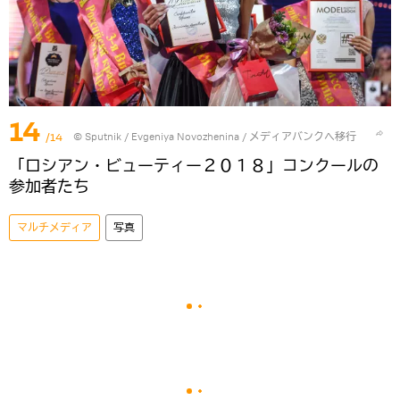
14
/14
© Sputnik / Evgeniya Novozhenina
/
メディアバンクへ移行
「ロシアン・ビューティー２０１８」コンクールの
参加者たち
マルチメディア
写真