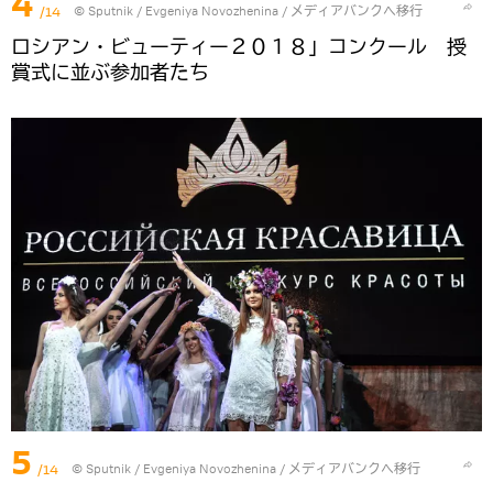
4
/14
© Sputnik / Evgeniya Novozhenina
/
メディアバンクへ移行
ロシアン・ビューティー２０１８」コンクール 授
賞式に並ぶ参加者たち
5
/14
© Sputnik / Evgeniya Novozhenina
/
メディアバンクへ移行