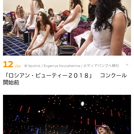
12
/14
© Sputnik / Evgeniya Novozhenina
/
メディアバンクへ移行
「ロシアン・ビューティー２０１８」 コンクール
開始前