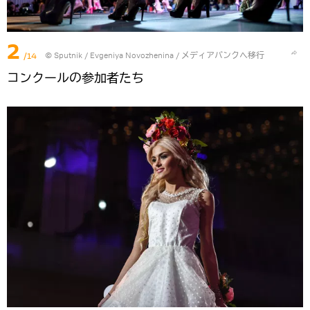
2
/14
© Sputnik / Evgeniya Novozhenina
/
メディアバンクへ移行
コンクールの参加者たち