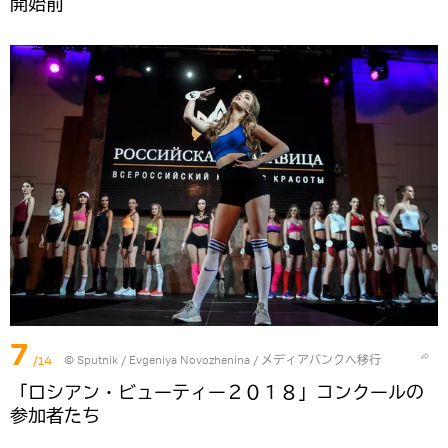
開始前
7
/14
© Sputnik / Evgeniya Novozhenina
/
メディアバンクへ移行
「ロシアン・ビューティー２０１８」コンクールの
参加者たち