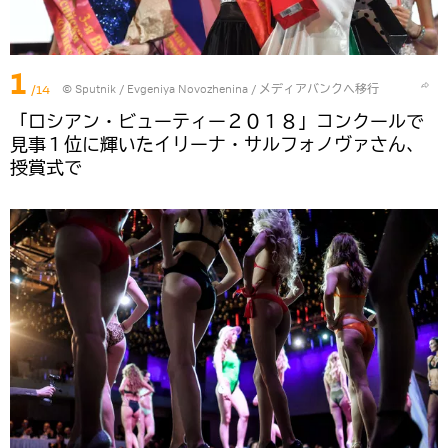
1
/14
© Sputnik / Evgeniya Novozhenina
/
メディアバンクへ移行
「ロシアン・ビューティー２０１８」コンクールで
見事１位に輝いたイリーナ・サルフォノヴァさん、
授賞式で