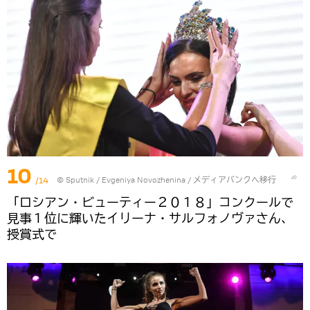
10
/14
© Sputnik / Evgeniya Novozhenina
/
メディアバンクへ移行
「ロシアン・ビューティー２０１８」コンクールで
見事１位に輝いたイリーナ・サルフォノヴァさん、
授賞式で