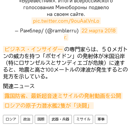
«Буревестник». Итоги всероссийского
голосования Минобороны подвело
на своем сайте.
pic.twitter.com/9ouAalVnLo
— Рамблер/ (@ramblerru)
22 марта 2018 
г.
​ビジネス・インサイダー
の専門家らは、５０メガト
ンの威力を持つ「ポセイドン」の発射体が米国沿岸
（特にロサンゼルスとサンディエゴが危険）に達す
ると、地震と高さ100メートルの津波が発生するとの
見方を示している。
関連ニュース
露国防省、最新超音速ミサイルの発射動画を公開
ロシアの原子力潜水艦2隻が「決闘」
ロシア
政治
国際
武器・兵器
ミサイル
軍事