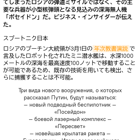
てしまったロシアの弾道ミサイルではなく、その主
要な兵器が小型核弾頭となる見込みの深海無人機
「ポセイドン」だ。ビジネス・インサイダーが伝え
た。
スプートニク日本
ロシアのプーチン大統領が3月1日の
年次教書演説
で
言及したロボット化されたミニ潜水艦は、水深1000
メートルの深海を最高速度100ノットで移動すること
が可能であるため、既存の技術を用いても検出、さ
らに捕獲することは不可能。
Три вида нового вооружения, о которых
рассказал Путин, будут называться:
— новый подводный беспилотник —
«Посейдон»
— боевой лазерный комплекс —
«Пересвет»
— новейшая крылатая ракета —