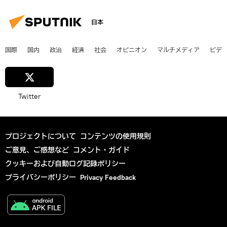
日本
国際
国内
政治
経済
社会
オピニオン
マルチメディア
ビデ
Twitter
プロジェクトについて
コンテンツの使用規則
ご意見、ご感想など
コメント・ガイド
クッキーおよび自動ログ記録ポリシー
プライバシーポリシー
Privacy Feedback