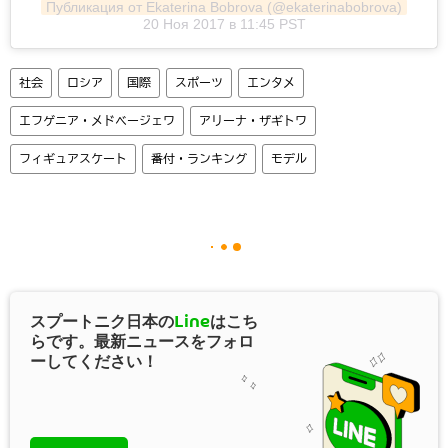
Публикация от Ekaterina Bobrova (@ekaterinabobrova)
20 Ноя 2017 в 11:45 PST
社会
ロシア
国際
スポーツ
エンタメ
エフゲニア・メドベージェワ
アリーナ・ザギトワ
フィギュアスケート
番付・ランキング
モデル
スプートニク日本の
Line
はこち
らです。最新ニュースをフォロ
ーしてください！