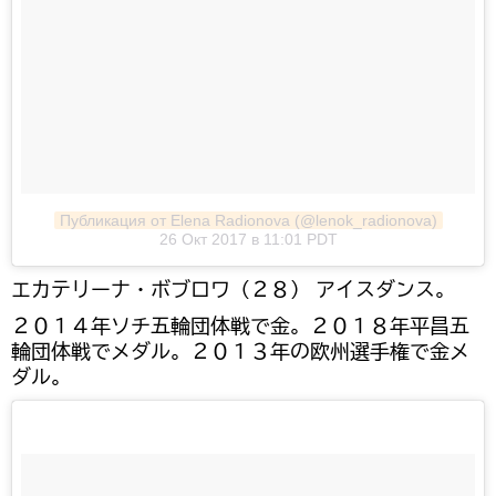
Публикация от Elena Radionova (@lenok_radionova)
26 Окт 2017 в 11:01 PDT
エカテリーナ・ボブロワ（２８） アイスダンス。
２０１４年ソチ五輪団体戦で金。２０１８年平昌五
輪団体戦でメダル。２０１３年の欧州選手権で金メ
ダル。