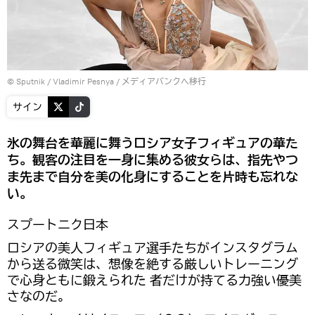
© Sputnik / Vladimir Pesnya
/
メディアバンクへ移行
サイン
氷の舞台を華麗に舞うロシア女子フィギュアの華た
ち。観客の注目を一身に集める彼女らは、指先やつ
ま先まで自分を美の化身にすることを片時も忘れな
い。
スプートニク日本
ロシアの美人フィギュア選手たちがインスタグラム
から送る微笑は、想像を絶する厳しいトレーニング
で心身ともに鍛えられた 者だけが持てる力強い優美
さなのだ。