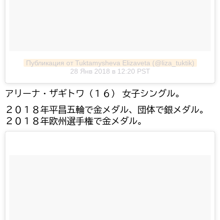
Публикация от Tuktamysheva Elizaveta (@liza_tuktik)
28 Янв 2018 в 12:20 PST
アリーナ・ザギトワ（１６） 女子シングル。
２０１８年平昌五輪で金メダル、団体で銀メダル。
２０１８年欧州選手権で金メダル。